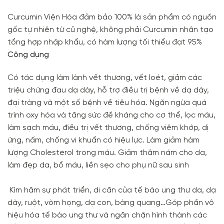
Curcumin Viện Hóa đảm bảo 100% là sản phẩm có nguồn
gốc tự nhiên từ củ nghệ, không phải Curcumin nhân tạo
tổng hợp nhập khẩu, có hàm lượng tối thiểu đạt 95%
Công dụng
Có tác dụng làm lành vết thương, vết loét, giảm các
triệu chứng đau dạ dày, hỗ trợ điều trị bệnh về dạ dày,
đại tràng và một số bệnh về tiêu hóa. Ngăn ngừa quá
trình oxy hóa và tăng sức đề kháng cho cơ thể, lọc máu,
làm sạch máu, điều trị vết thương, chống viêm khớp, dị
ứng, nấm, chống vi khuẩn có hiệu lực. Làm giảm hàm
lượng Cholesterol trong máu. Giảm thâm nám cho da,
làm đẹp da, bổ máu, liền sẹo cho phụ nữ sau sinh
Kìm hãm sự phát triển, di căn của tế bào ung thư da, dạ
dày, ruột, vòm họng, dạ con, bàng quang…Góp phần vô
hiệu hóa tế bào ung thư và ngăn chặn hình thành các