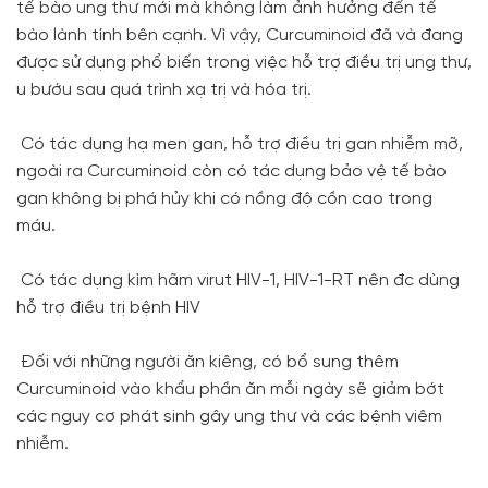
tế bào ung thư mới mà không làm ảnh hưởng đến tế
bào lành tính bên cạnh. Vì vậy, Curcuminoid đã và đang
được sử dụng phổ biến trong việc hỗ trợ điều trị ung thư,
u bướu sau quá trình xạ trị và hóa trị.
Có tác dụng hạ men gan, hỗ trợ điều trị gan nhiễm mỡ,
ngoài ra Curcuminoid còn có tác dụng bảo vệ tế bào
gan không bị phá hủy khi có nồng độ cồn cao trong
máu.
Có tác dụng kìm hãm virut HIV-1, HIV-1-RT nên đc dùng
hỗ trợ điều trị bệnh HIV
Đối với những người ăn kiêng, có bổ sung thêm
Curcuminoid vào khẩu phần ăn mỗi ngày sẽ giảm bớt
các nguy cơ phát sinh gây ung thư và các bệnh viêm
nhiễm.