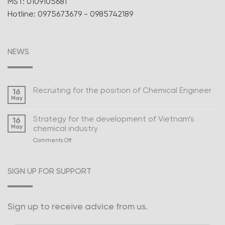
MST: 0109105681
Hotline: 0975673679 - 0985742189
NEWS
Recruiting for the position of Chemical Engineer
16
May
Strategy for the development of Vietnam’s
16
May
chemical industry
on
Comments Off
Strategy
for
the
SIGN UP FOR SUPPORT
development
of
Vietnam’s
chemical
Sign up to receive advice from us.
industry