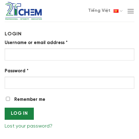
Skip
Tiếng Việt
to
content
LOGIN
Username or email address
*
Password
*
Remember me
LOG IN
Lost your password?