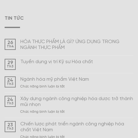
TIN TỨC
HÓA THỰC PHẨM LÀ GÌ? ỨNG DỤNG TRONG
26
Th4
NGÀNH THỰC PHẨM
Tuyển dụng vị trí Kỹ sư Hóa chất
29
Th3
Ngành hóa mỹ phẩm Việt Nam
24
Th3
ở
Chức năng bình luận bị tắt
Ngành
hóa
Xây dựng ngành công nghiệp hóa dược trở thành
24
mỹ
Th3
mũi nhọn
phẩm
ở
Chức năng bình luận bị tắt
Việt
Xây
Nam
dựng
Chiến lược phát triển ngành công nghiệp hóa
23
ngành
Th3
chất Việt Nam
công
ở
Chức năng bình luận bị tắt
nghiệp