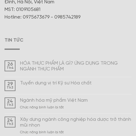
Đình, Hà Nội, Việt Nam
MST: 0109105681
Hotline: 0975673679 - 0985742189
TIN TỨC
HÓA THỰC PHẨM LÀ GÌ? ỨNG DỤNG TRONG
26
Th4
NGÀNH THỰC PHẨM
Tuyển dụng vị trí Kỹ sư Hóa chất
29
Th3
Ngành hóa mỹ phẩm Việt Nam
24
Th3
ở
Chức năng bình luận bị tắt
Ngành
hóa
Xây dựng ngành công nghiệp hóa dược trở thành
24
mỹ
Th3
mũi nhọn
phẩm
ở
Chức năng bình luận bị tắt
Việt