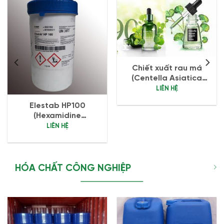
Chiết xuất rau má
(Centella Asiatica
Extract)
LIÊN HỆ
Elestab HP100
(Hexamidine
Diisethionate) )
LIÊN HỆ
HÓA CHẤT CÔNG NGHIỆP