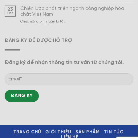
Xây
Nam
dựng
Chiến lược phát triển ngành công nghiệp hóa
23
ngành
Th3
chất Việt Nam
công
ở
Chức năng bình luận bị tắt
nghiệp
Chiến
hóa
lược
dược
phát
trở
ĐĂNG KÝ ĐỂ ĐƯỢC HỖ TRỢ
triển
thành
ngành
mũi
công
nhọn
nghiệp
Đăng ký để nhận thông tin tư vấn từ chúng tôi.
hóa
chất
Việt
Nam
TRANG CHỦ
GIỚI THIỆU
SẢN PHẨM
TIN TỨC
LIÊN HỆ