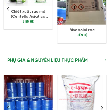
Chiết xuất rau má
(Centella Asiatica
Extract)
LIÊN HỆ
Bisabolol rac
LIÊN HỆ
PHỤ GIA & NGUYÊN LIỆU THỰC PHẨM