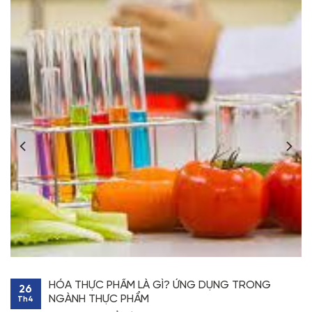
HÓA THỰC PHẨM LÀ GÌ? ỨNG DỤNG TRONG
26
NGÀNH THỰC PHẨM
Th4