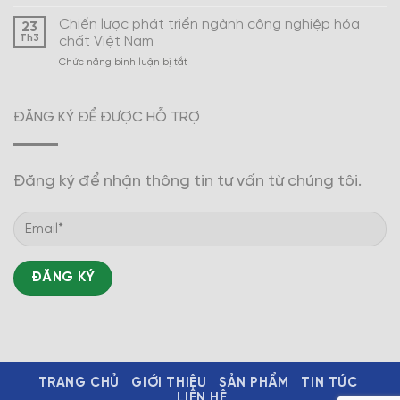
Xây
Nam
dựng
Chiến lược phát triển ngành công nghiệp hóa
23
ngành
Th3
chất Việt Nam
công
ở
Chức năng bình luận bị tắt
nghiệp
Chiến
hóa
lược
dược
phát
trở
ĐĂNG KÝ ĐỂ ĐƯỢC HỖ TRỢ
triển
thành
ngành
mũi
công
nhọn
nghiệp
Đăng ký để nhận thông tin tư vấn từ chúng tôi.
hóa
chất
Việt
Nam
TRANG CHỦ
GIỚI THIỆU
SẢN PHẨM
TIN TỨC
LIÊN HỆ