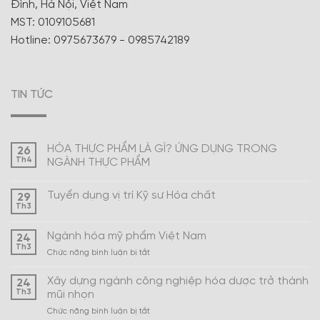
Đình, Hà Nội, Việt Nam
MST: 0109105681
Hotline: 0975673679 - 0985742189
TIN TỨC
HÓA THỰC PHẨM LÀ GÌ? ỨNG DỤNG TRONG
26
Th4
NGÀNH THỰC PHẨM
Tuyển dụng vị trí Kỹ sư Hóa chất
29
Th3
Ngành hóa mỹ phẩm Việt Nam
24
Th3
ở
Chức năng bình luận bị tắt
Ngành
hóa
Xây dựng ngành công nghiệp hóa dược trở thành
24
mỹ
Th3
mũi nhọn
phẩm
ở
Chức năng bình luận bị tắt
Việt