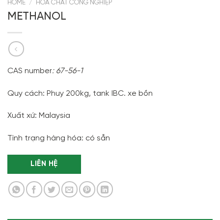
HOME
/
HÓA CHẤT CÔNG NGHIỆP
METHANOL
CAS number
: 67-56-1
Quy cách: Phuy 200kg, tank IBC. xe bồn
Xuất xứ: Malaysia
Tình trạng hàng hóa: có sẵn
LIÊN HỆ