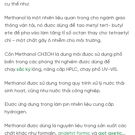
cụ thể như:
Methanol là một nhiên liệu quan trong cho ngành giao
thông vận tải, nó được dùng để tạo metyl tert- butyl
ete để pha vào làm tăng tỉ số octan thay cho tetraetyl
chì – một chất gây ô nhiễm cho môi trường.
Cồn Methanol CH3OH là dung môi được sử dụng phổ
biến trong các phòng thí nghiệm được dùng để
chạy
sắc ký
lỏng, nâng cấp HPLC, chạy phổ UV-VIS.
Methanol được sử dụng trong quy trình xử lý nước thải
sinh hoạt, cũng như nước thải công nghiệp.
Được ứng dụng trong làm pin nhiên liệu cung cấp
hydrogen.
Methanol được dùng là nguyên liệu trong sản xuất các
chất khác như formalin,
andehit formic
và
axit axetic
,..