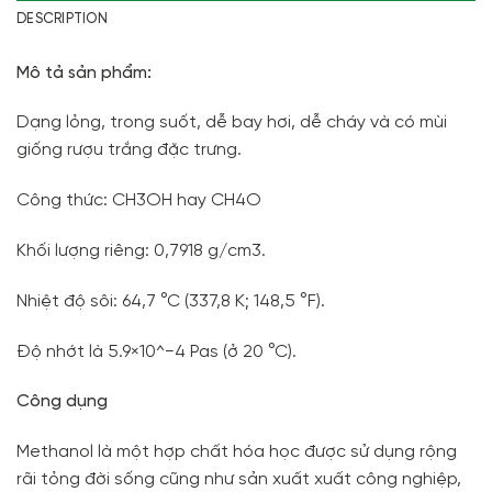
DESCRIPTION
Mô tả sản phẩm:
Dạng lỏng, trong suốt, dễ bay hơi, dễ cháy và có mùi
giống rượu trắng đặc trưng.
Công thức: CH3OH hay CH4O
Khối lượng riêng: 0,7918 g/cm3.
Nhiệt độ sôi: 64,7 °C (337,8 K; 148,5 °F).
Độ nhớt là 5.9×10^−4 Pas (ở 20 °C).
Công dụng
Methanol là một hợp chất hóa học được sử dụng rộng
rãi tỏng đời sống cũng như sản xuất xuất công nghiệp,