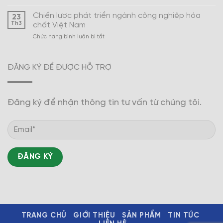
Xây
Nam
dựng
Chiến lược phát triển ngành công nghiệp hóa
23
ngành
Th3
chất Việt Nam
công
ở
Chức năng bình luận bị tắt
nghiệp
Chiến
hóa
lược
dược
phát
trở
ĐĂNG KÝ ĐỂ ĐƯỢC HỖ TRỢ
triển
thành
ngành
mũi
công
nhọn
nghiệp
Đăng ký để nhận thông tin tư vấn từ chúng tôi.
hóa
chất
Việt
Nam
TRANG CHỦ
GIỚI THIỆU
SẢN PHẨM
TIN TỨC