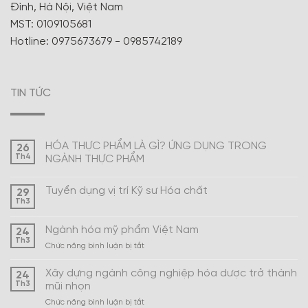
Đình, Hà Nội, Việt Nam
MST: 0109105681
Hotline: 0975673679 - 0985742189
TIN TỨC
HÓA THỰC PHẨM LÀ GÌ? ỨNG DỤNG TRONG
26
Th4
NGÀNH THỰC PHẨM
Tuyển dụng vị trí Kỹ sư Hóa chất
29
Th3
Ngành hóa mỹ phẩm Việt Nam
24
Th3
ở
Chức năng bình luận bị tắt
Ngành
hóa
Xây dựng ngành công nghiệp hóa dược trở thành
24
mỹ
Th3
mũi nhọn
phẩm
ở
Chức năng bình luận bị tắt
Việt