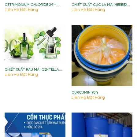
CETRIMONIUM CHLORIDE 29 –
CHIẾT XUẤT CÚC LA MÃ (HERBEX
CTAC29
CHAMOMILE EXTRACT)
Liên Hệ Đặt Hàng
Liên Hệ Đặt Hàng
CHIẾT XUẤT RAU MÁ (CENTELLA
ASIATICA EXTRACT)
Liên Hệ Đặt Hàng
CURCUMIN 95%
Liên Hệ Đặt Hàng