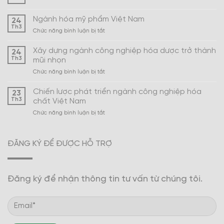
Ngành hóa mỹ phẩm Việt Nam
24
Th3
ở
Chức năng bình luận bị tắt
Ngành
hóa
Xây dựng ngành công nghiệp hóa dược trở thành
24
mỹ
Th3
mũi nhọn
phẩm
ở
Chức năng bình luận bị tắt
Việt
Xây
Nam
dựng
Chiến lược phát triển ngành công nghiệp hóa
23
ngành
Th3
chất Việt Nam
công
ở
Chức năng bình luận bị tắt
nghiệp
Chiến
hóa
lược
dược
phát
trở
ĐĂNG KÝ ĐỂ ĐƯỢC HỖ TRỢ
triển
thành
ngành
mũi
công
nhọn
nghiệp
Đăng ký để nhận thông tin tư vấn từ chúng tôi.
hóa
chất
Việt
Nam