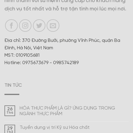
hình thành với sứ mệnh cung cấp cho khách hàng
dịch vụ tốt nhất và hỗ trợ tận tình mọi lúc mọi nơi.
Địa chỉ: 370 Đường Bưởi, phường Vĩnh Phúc, quận Ba
Đình, Hà Nội, Việt Nam
MST: 0109105681
Hotline: 0975673679 - 0985742189
TIN TỨC
HÓA THỰC PHẨM LÀ GÌ? ỨNG DỤNG TRONG
26
Th4
NGÀNH THỰC PHẨM
Tuyển dụng vị trí Kỹ sư Hóa chất
29
Th3