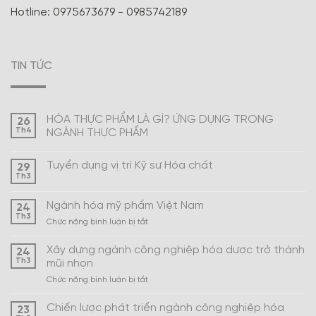
Hotline: 0975673679 - 0985742189
TIN TỨC
HÓA THỰC PHẨM LÀ GÌ? ỨNG DỤNG TRONG
26
Th4
NGÀNH THỰC PHẨM
Tuyển dụng vị trí Kỹ sư Hóa chất
29
Th3
Ngành hóa mỹ phẩm Việt Nam
24
Th3
ở
Chức năng bình luận bị tắt
Ngành
hóa
Xây dựng ngành công nghiệp hóa dược trở thành
24
mỹ
Th3
mũi nhọn
phẩm
ở
Chức năng bình luận bị tắt
Việt
Xây
Nam
dựng
Chiến lược phát triển ngành công nghiệp hóa
23
ngành