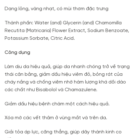
Dạng lỏng, vàng nhạt, có mùi thơm đặc trưng
Thành phần: Water (and) Glycerin (and) Chamomilla
Recutita (Matricaria) Flower Extract, Sodium Benzoate,
Potassium Sorbate, Citric Acid.
Công dụng
Làm dịu da hiệu quả, giúp da nhanh chóng trở về trạng
thái cân bằng, giảm dấu hiệu viêm đỏ, bỏng rát của
cháy nắng và chống viêm nhờ hàm lượng khá dồi dào
các chất như Bisabolol và Chamazulene.
Giảm dấu hiệu bệnh chàm một cách hiệu quả.
Xóa mờ các vết thâm ở vùng mắt và trên da.
Giải tỏa áp lực, căng thẳng, giúp dây thành kinh co