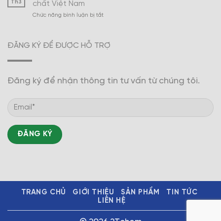
Th3
chất Việt Nam
công
ở
Chức năng bình luận bị tắt
nghiệp
Chiến
hóa
lược
dược
phát
trở
ĐĂNG KÝ ĐỂ ĐƯỢC HỖ TRỢ
triển
thành
ngành
mũi
công
nhọn
nghiệp
Đăng ký để nhận thông tin tư vấn từ chúng tôi.
hóa
chất
Việt
Nam
TRANG CHỦ
GIỚI THIỆU
SẢN PHẨM
TIN TỨC
LIÊN HỆ