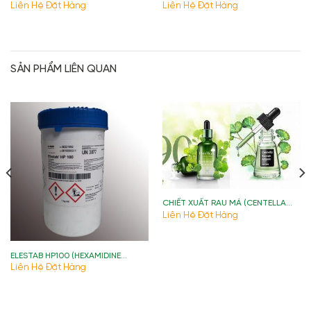
Liên Hệ Đặt Hàng
Liên Hệ Đặt Hàng
SẢN PHẨM LIÊN QUAN
CHIẾT XUẤT RAU MÁ (CENTELLA
ASIATICA EXTRACT)
Liên Hệ Đặt Hàng
ELESTAB HP100 (HEXAMIDINE
DIISETHIONATE) )
Liên Hệ Đặt Hàng