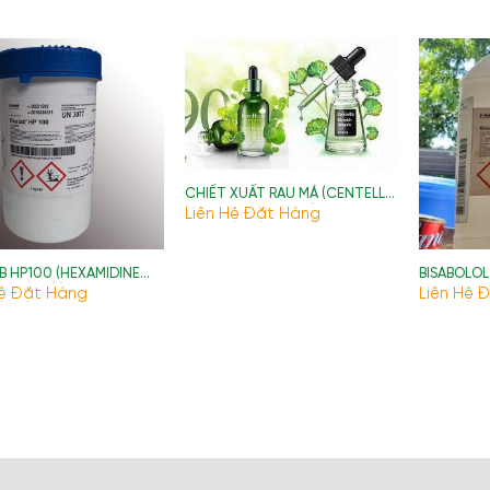
CHIẾT XUẤT RAU MÁ (CENTELLA
ASIATICA EXTRACT)
Liên Hệ Đặt Hàng
B HP100 (HEXAMIDINE
BISABOLOL
HIONATE) )
Hệ Đặt Hàng
Liên Hệ 