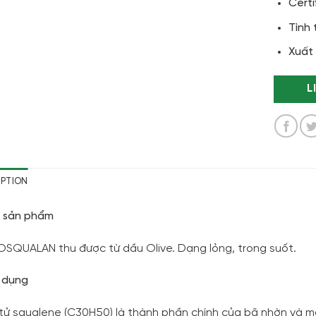
Certi
Tình 
Xuất 
L
IPTION
 sản phẩm
SQUALAN thu được từ dầu Olive. Dạng lỏng, trong suốt.
 dụng
tử squalene (C30H50) là thành phần chính của bã nhờn và mà