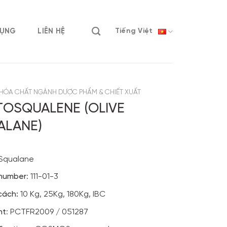
DỤNG
LIÊN HỆ
Tiếng Việt
HÓA CHẤT NGÀNH DƯỢC PHẨM & CHIẾT XUẤT
TOSQUALENE (OLIVE
ALANE)
 Squalane
number
: 111-01-3
cách:
10 Kg, 25Kg, 180Kg, IBC
nt
: PCTFR2009 / 051287