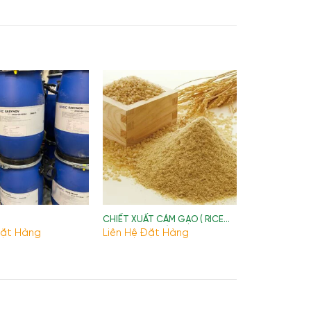
CHIẾT XUẤT CÁM GẠO ( RICE
BRAN EXTRACT)
Đặt Hàng
Liên Hệ Đặt Hàng