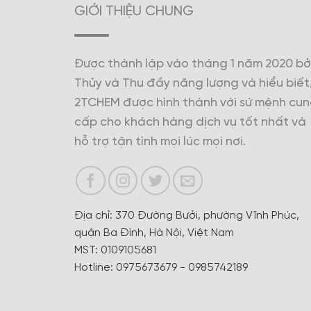
GIỚI THIỆU CHUNG
Được thành lập vào tháng 1 năm 2020 bở
Thủy và Thu đầy năng lượng và hiểu biết
2TCHEM được hình thành với sứ mệnh cu
cấp cho khách hàng dịch vụ tốt nhất và
hỗ trợ tận tình mọi lúc mọi nơi.
Địa chỉ: 370 Đường Bưởi, phường Vĩnh Phúc,
quận Ba Đình, Hà Nội, Việt Nam
MST: 0109105681
Hotline: 0975673679 - 0985742189