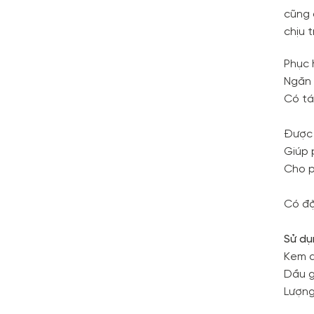
cũng 
chịu 
Phục h
Ngăn 
Có tá
Được 
Giúp 
Cho p
Có đặ
Sử dụ
Kem d
Dầu g
Lượng