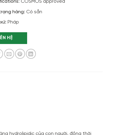
fications
: COSMOS approved
trạng hàng:
Có sẵn
xứ:
Pháp
IÊN HỆ
ng hydrolipidic của con người, đồng thời