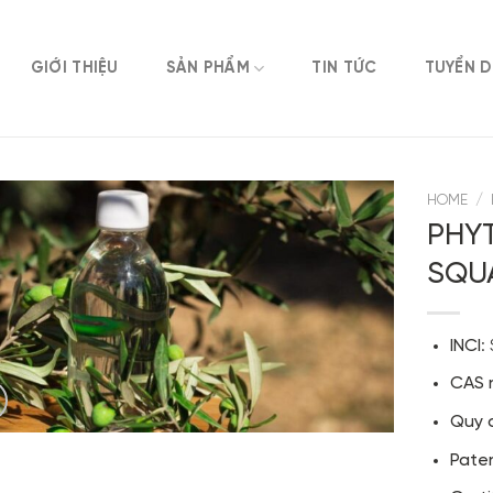
GIỚI THIỆU
SẢN PHẨM
TIN TỨC
TUYỂN 
HOME
/
PHY
SQU
INCI
:
CAS 
Quy 
Pate