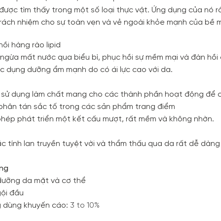
được tìm thấy trong một số loại thực vật. Ứng dụng của nó
trách nhiệm cho sự toàn vẹn và vẻ ngoài khỏe mạnh của bề 
ồi hàng rào lipid
ngừa mất nước qua biểu bì, phục hồi sự mềm mại và đàn hồi
c dụng dưỡng ẩm mạnh do có ái lực cao với da.
sử dụng làm chất mang cho các thành phần hoạt động để 
phân tán sắc tố trong các sản phẩm trang điểm
hép phát triển một kết cấu mượt, rất mềm và không nhờn.
c tính lan truyền tuyệt vời và thẩm thấu qua da rất dễ dàng
ng
ưỡng da mặt và cơ thể
ội đầu
 dùng khuyến cáo:
3 to 10%