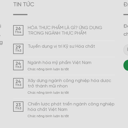
TIN TỨC
Đ
i
Đ
HÓA THỰC PHẨM LÀ GÌ? ỨNG DỤNG
26
Th4
TRONG NGÀNH THỰC PHẨM
,
c
ng
Tuyển dụng vị trí Kỹ sư Hóa chất
29
Th3
Ngành hóa mỹ phẩm Việt Nam
24
Th3
ở
Chức năng bình luận bị tắt
Ngành
hóa
Xây dựng ngành công nghiệp hóa dược
24
mỹ
Th3
trở thành mũi nhọn
phẩm
ở
Chức năng bình luận bị tắt
Việt
Xây
Nam
dựng
Chiến lược phát triển ngành công nghiệp
23
ngành
Th3
hóa chất Việt Nam
công
ở
Chức năng bình luận bị tắt
nghiệp
Chiến
hóa
lược
dược