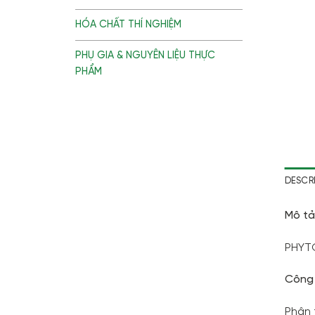
HÓA CHẤT THÍ NGHIỆM
PHỤ GIA & NGUYÊN LIỆU THỰC
PHẨM
DESCR
Mô tả
PHYTO
Công
Phân 