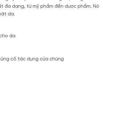
 rất đa dạng, từ mỹ phẩm đến dược phẩm. Nó
mặt da.
 cho da
củng cố tác dụng của chúng