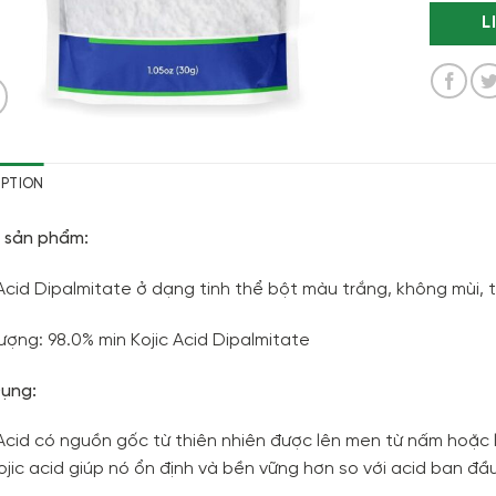
L
IPTION
 sản phẩm:
 Acid Dipalmitate ở dạng tinh thể bột màu trắng, không mùi, 
ượng: 98.0% min Kojic Acid Dipalmitate
ụng:
 Acid có nguồn gốc từ thiên nhiên được lên men từ nấm hoặc l
ojic acid giúp nó ổn định và bền vững hơn so với acid ban đầu