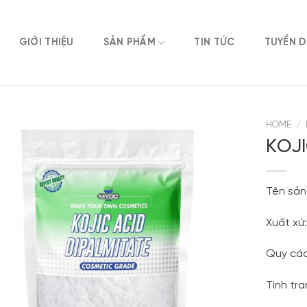
GIỚI THIỆU
SẢN PHẨM
TIN TỨC
TUYỂN 
HOME
/
KOJI
Tên sản
Xuất xứ
Quy các
Tình tr