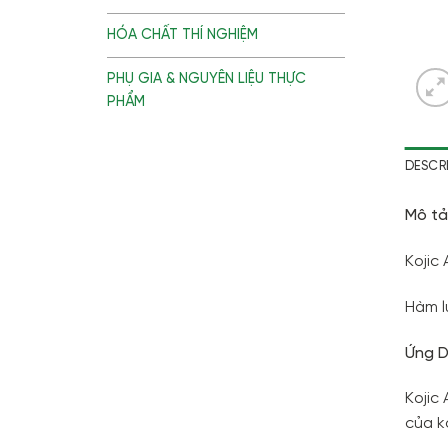
HÓA CHẤT THÍ NGHIỆM
PHỤ GIA & NGUYÊN LIỆU THỰC
PHẨM
DESCR
Mô tả
Kojic
Hàm l
Ứng D
Kojic
của k