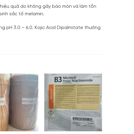
à hiệu quả do không gây bào mòn và làm tổn
sinh sắc tố melamin.
ng pH 3.0 – 6.0. Kojic Acid Dipalmitate thường