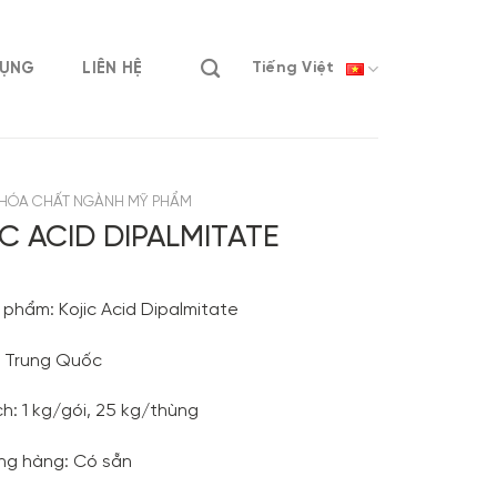
DỤNG
LIÊN HỆ
Tiếng Việt
HÓA CHẤT NGÀNH MỸ PHẨM
C ACID DIPALMITATE
 phẩm: Kojic Acid Dipalmitate
: Trung Quốc
h: 1 kg/gói, 25 kg/thùng
ạng hàng: Có sẵn