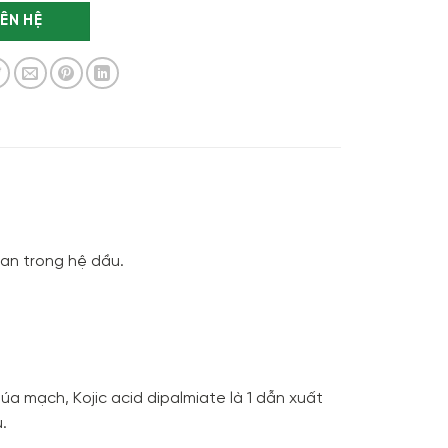
IÊN HỆ
tan trong hệ dầu.
úa mạch, Kojic acid dipalmiate là 1 dẫn xuất
.