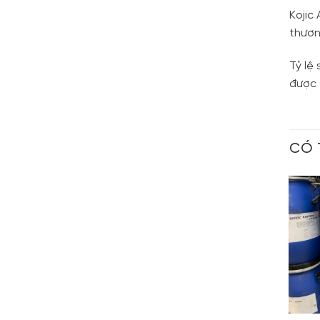
Kojic
thươn
Tỷ lệ
được s
CÓ 