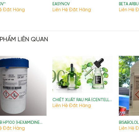
OV™
EASYNOV
BETA ARBU
Hệ Đặt Hàng
Liên Hệ Đặt Hàng
Liên Hệ 
 PHẨM LIÊN QUAN
CHIẾT XUẤT RAU MÁ (CENTELLA
ASIATICA EXTRACT)
Liên Hệ Đặt Hàng
B HP100 (HEXAMIDINE
BISABOLOL
HIONATE) )
Hệ Đặt Hàng
Liên Hệ 