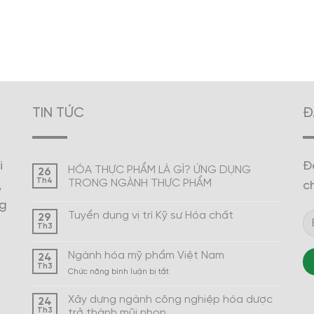
TIN TỨC
Đ
i
Đ
HÓA THỰC PHẨM LÀ GÌ? ỨNG DỤNG
26
Th4
TRONG NGÀNH THỰC PHẨM
,
c
ng
Tuyển dụng vị trí Kỹ sư Hóa chất
29
Th3
Ngành hóa mỹ phẩm Việt Nam
24
Th3
ở
Chức năng bình luận bị tắt
Ngành
hóa
Xây dựng ngành công nghiệp hóa dược
24
mỹ
Th3
trở thành mũi nhọn