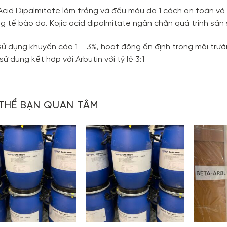
 Acid Dipalmitate làm trắng và đều màu da 1 cách an toàn v
g tế bào da. Kojic acid dipalmitate ngăn chặn quá trình sản 
 sử dụng khuyến cáo 1 – 3%, hoạt động ổn định trong môi trườ
ử dụng kết hợp với Arbutin với tỷ lệ 3:1
THỂ BẠN QUAN TÂM