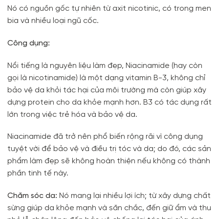
Nó có nguồn gốc tự nhiên từ axit nicotinic, có trong men
bia và nhiều loại ngũ cốc.
Công dụng:
Nổi tiếng là nguyên liệu làm đẹp, Niacinamide (hay còn
gọi là nicotinamide) là một dạng vitamin B-3, không chỉ
bảo vệ da khỏi tác hại của môi trường mà còn giúp xây
dựng protein cho da khỏe mạnh hơn. B3 có tác dụng rất
lớn trong việc trẻ hóa và bảo vệ da.
Niacinamide đã trở nên phổ biến rộng rãi vì công dụng
tuyệt vời để bảo vệ và điều trị tóc và da; do đó, các sản
phẩm làm đẹp sẽ không hoàn thiện nếu không có thành
phần tinh tế này.
Chăm sóc da:
Nó mang lại nhiều lợi ích; từ xây dựng chất
sừng giúp da khỏe mạnh và săn chắc, đến giữ ẩm và thu