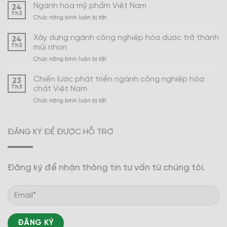
Ngành hóa mỹ phẩm Việt Nam
24
Th3
ở
Chức năng bình luận bị tắt
Ngành
hóa
Xây dựng ngành công nghiệp hóa dược trở thành
24
mỹ
Th3
mũi nhọn
phẩm
ở
Chức năng bình luận bị tắt
Việt
Xây
Nam
dựng
Chiến lược phát triển ngành công nghiệp hóa
23
ngành
Th3
chất Việt Nam
công
ở
Chức năng bình luận bị tắt
nghiệp
Chiến
hóa
lược
dược
phát
trở
ĐĂNG KÝ ĐỂ ĐƯỢC HỖ TRỢ
triển
thành
ngành
mũi
công
nhọn
nghiệp
Đăng ký để nhận thông tin tư vấn từ chúng tôi.
hóa
chất
Việt
Nam