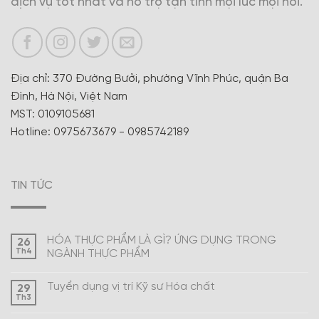
dịch vụ tốt nhất và hỗ trợ tận tình mọi lúc mọi nơi.
Địa chỉ: 370 Đường Bưởi, phường Vĩnh Phúc, quận Ba
Đình, Hà Nội, Việt Nam
MST: 0109105681
Hotline: 0975673679 - 0985742189
TIN TỨC
HÓA THỰC PHẨM LÀ GÌ? ỨNG DỤNG TRONG
26
Th4
NGÀNH THỰC PHẨM
Tuyển dụng vị trí Kỹ sư Hóa chất
29
Th3