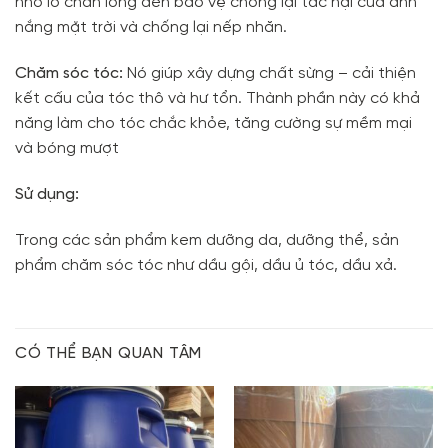
nhỏ lỗ chân lông đến bảo vệ chống lại tác hại của ánh
nắng mặt trời và chống lại nếp nhăn.
Chăm sóc tóc:
Nó giúp xây dựng chất sừng – cải thiện
kết cấu của tóc thô và hư tổn. Thành phần này có khả
năng làm cho tóc chắc khỏe, tăng cường sự mềm mại
và bóng mượt
Sử dụng:
Trong các sản phẩm kem dưỡng da, dưỡng thể, sản
phẩm chăm sóc tóc như dầu gội, dầu ủ tóc, dầu xả.
CÓ THỂ BẠN QUAN TÂM