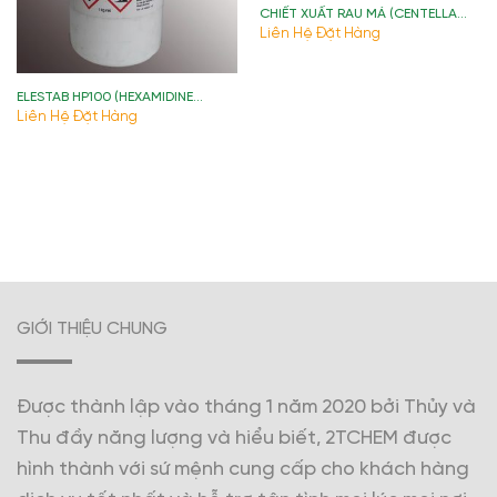
CHIẾT XUẤT RAU MÁ (CENTELLA
ASIATICA EXTRACT)
Liên Hệ Đặt Hàng
ELESTAB HP100 (HEXAMIDINE
DIISETHIONATE) )
Liên Hệ Đặt Hàng
GIỚI THIỆU CHUNG
Được thành lập vào tháng 1 năm 2020 bởi Thủy và
Thu đầy năng lượng và hiểu biết, 2TCHEM được
hình thành với sứ mệnh cung cấp cho khách hàng