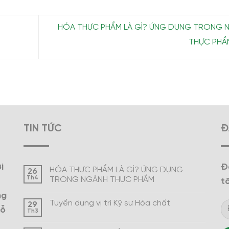
HÓA THỰC PHẨM LÀ GÌ? ỨNG DỤNG TRONG 
THỰC PH
TIN TỨC
Đ
i
Đ
HÓA THỰC PHẨM LÀ GÌ? ỨNG DỤNG
26
Th4
TRONG NGÀNH THỰC PHẨM
tô
ng
Tuyển dụng vị trí Kỹ sư Hóa chất
29
hỗ
Th3