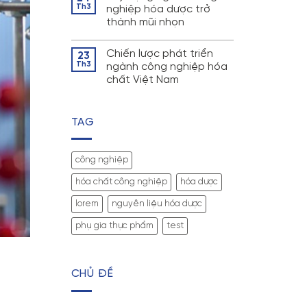
Th3
nghiệp hóa dược trở
thành mũi nhọn
Chiến lược phát triển
23
Th3
ngành công nghiệp hóa
chất Việt Nam
TAG
công nghiệp
hóa chất công nghiệp
hóa dược
lorem
nguyên liệu hóa dược
phụ gia thực phẩm
test
CHỦ ĐỀ