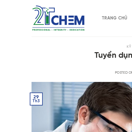
Skip
to
content
TRANG CHỦ
KỸ
Tuyển dụng
POSTED 
29
Th3