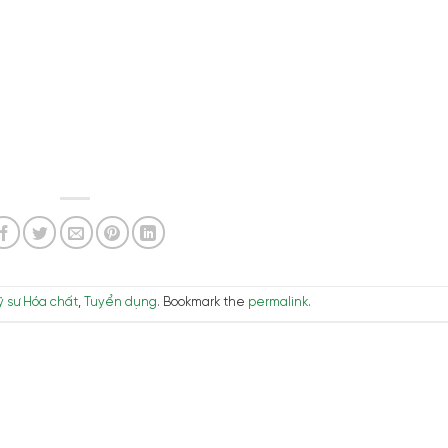
ỹ sư Hóa chất
,
Tuyển dụng
. Bookmark the
permalink
.