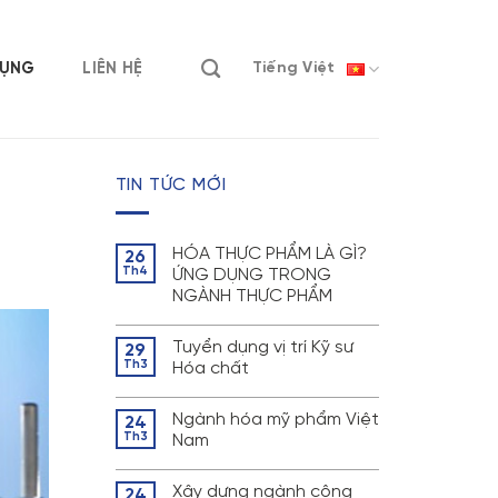
DỤNG
LIÊN HỆ
Tiếng Việt
TIN TỨC MỚI
HÓA THỰC PHẨM LÀ GÌ?
26
Th4
ỨNG DỤNG TRONG
NGÀNH THỰC PHẨM
Tuyển dụng vị trí Kỹ sư
29
Th3
Hóa chất
Ngành hóa mỹ phẩm Việt
24
Th3
Nam
Xây dựng ngành công
24