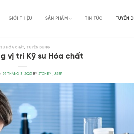
GIỚI THIỆU
SẢN PHẨM
TIN TỨC
TUYỂN 
 SƯ HÓA CHẤT
,
TUYỂN DỤNG
 vị trí Kỹ sư Hóa chất
ON
29 THÁNG 3, 2023
BY
2TCHEM_USER