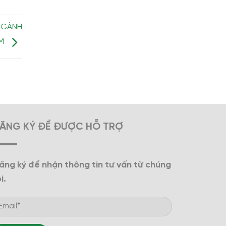
NGÀNH
ẨM
ĂNG KÝ ĐỂ ĐƯỢC HỖ TRỢ
ăng ký để nhận thông tin tư vấn từ chúng
i.