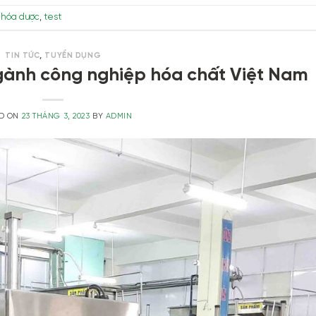
 hóa dược
,
test
TIN TỨC
,
TUYỂN DỤNG
ngành công nghiệp hóa chất Việt Nam
ED ON
23 THÁNG 3, 2023
BY
ADMIN