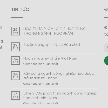
TIN TỨC
Đ
i
Đ
HÓA THỰC PHẨM LÀ GÌ? ỨNG DỤNG
26
Th4
TRONG NGÀNH THỰC PHẨM
tô
ng
Tuyển dụng vị trí Kỹ sư Hóa chất
29
hỗ
Th3
Ngành hóa mỹ phẩm Việt Nam
24
Th3
ở
Chức năng bình luận bị tắt
Ngành
hóa
Xây dựng ngành công nghiệp hóa dược
24
mỹ
Th3
trở thành mũi nhọn
phẩm
ở
Chức năng bình luận bị tắt
Việt
Xây
Nam
dựng
Chiến lược phát triển ngành công nghiệp
23
ngành
Th3
hóa chất Việt Nam
công
ở
Chức năng bình luận bị tắt
nghiệp
Chiến