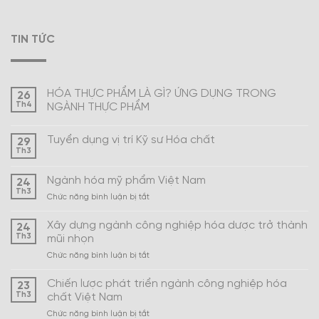
TIN TỨC
HÓA THỰC PHẨM LÀ GÌ? ỨNG DỤNG TRONG
26
Th4
NGÀNH THỰC PHẨM
Tuyển dụng vị trí Kỹ sư Hóa chất
29
Th3
Ngành hóa mỹ phẩm Việt Nam
24
Th3
ở
Chức năng bình luận bị tắt
Ngành
hóa
Xây dựng ngành công nghiệp hóa dược trở thành
24
mỹ
Th3
mũi nhọn
phẩm
ở
Chức năng bình luận bị tắt
Việt
Xây
Nam
dựng
Chiến lược phát triển ngành công nghiệp hóa
23
ngành
Th3
chất Việt Nam
công
ở
Chức năng bình luận bị tắt
nghiệp