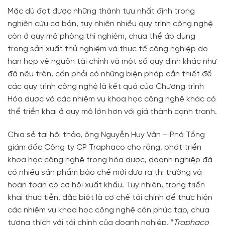
Mặc dù đạt được những thành tựu nhất định trong
nghiên cứu cơ bản, tuy nhiên nhiều quy trình công nghệ
còn ở quy mô phòng thí nghiệm, chưa thể áp dụng
trong sản xuất thử nghiệm và thực tế công nghiệp do
hạn hẹp về nguồn tài chính và một số quy định khác như
đã nêu trên, cần phải có những biện pháp cần thiết để
các quy trình công nghệ là kết quả của Chương trình
Hóa dược và các nhiệm vụ khoa học công nghệ khác có
thể triển khai ở quy mô lớn hơn với giá thành cạnh tranh.
Chia sẻ tại hội thảo, ông Nguyễn Huy Văn – Phó Tổng
giám đốc Công ty CP Traphaco cho rằng, phát triển
khoa học công nghệ trong hóa dược, doanh nghiệp đã
có nhiều sản phẩm bào chế mới đưa ra thị trường và
hoàn toàn có cơ hội xuất khẩu. Tuy nhiên, trong triển
khai thực tiễn, đặc biệt là cơ chế tài chính để thực hiện
các nhiệm vụ khoa học công nghệ còn phức tạp, chưa
tương thích với tài chính của doanh nghiệp. “
Traphaco