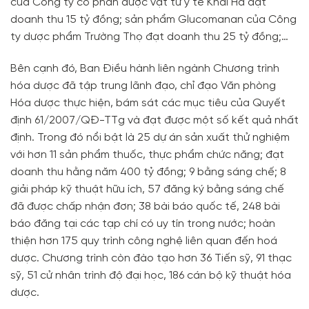
của Công ty cổ phần dược vật tư y tế Khải Hà đạt
doanh thu 15 tỷ đồng; sản phẩm Glucomanan của Công
ty dược phẩm Trường Thọ đạt doanh thu 25 tỷ đồng;…
Bên cạnh đó, Ban Điều hành liên ngành Chương trình
hóa dược đã tập trung lãnh đạo, chỉ đạo Văn phòng
Hóa dược thực hiện, bám sát các mục tiêu của Quyết
định 61/2007/QĐ-TTg và đạt được một số kết quả nhất
định. Trong đó nổi bật là 25 dự án sản xuất thử nghiệm
với hơn 11 sản phẩm thuốc, thực phẩm chức năng; đạt
doanh thu hằng năm 400 tỷ đồng; 9 bằng sáng chế; 8
giải pháp kỹ thuật hữu ích, 57 đăng ký bằng sáng chế
đã được chấp nhận đơn; 38 bài báo quốc tế, 248 bài
báo đăng tại các tạp chí có uy tín trong nước; hoàn
thiện hơn 175 quy trình công nghệ liên quan đến hoá
dược. Chương trình còn đào tạo hơn 36 Tiến sỹ, 91 thạc
sỹ, 51 cử nhân trình độ đại học, 186 cán bộ kỹ thuật hóa
dược.