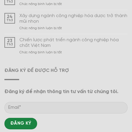
Th3
ở
Chức năng bình luận bị tắt
Ngành
hóa
Xây dựng ngành công nghiệp hóa dược trở thành
24
mỹ
Th3
mũi nhọn
phẩm
ở
Chức năng bình luận bị tắt
Việt
Xây
Nam
dựng
Chiến lược phát triển ngành công nghiệp hóa
23
ngành
Th3
chất Việt Nam
công
ở
Chức năng bình luận bị tắt
nghiệp
Chiến
hóa
lược
dược
phát
trở
ĐĂNG KÝ ĐỂ ĐƯỢC HỖ TRỢ
triển
thành
ngành
mũi
công
nhọn
nghiệp
Đăng ký để nhận thông tin tư vấn từ chúng tôi.
hóa
chất
Việt
Nam