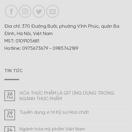
Địa chỉ: 370 Đường Bưởi, phường Vĩnh Phúc, quận Ba
Đình, Hà Nội, Việt Nam
MST: 0109105681
Hotline: 0975673679 - 0985742189
TIN TỨC
HÓA THỰC PHẨM LÀ GÌ? ỨNG DỤNG TRONG
26
Th4
NGÀNH THỰC PHẨM
Tuyển dụng vị trí Kỹ sư Hóa chất
29
Th3
Ngành hóa mỹ phẩm Việt Nam
24