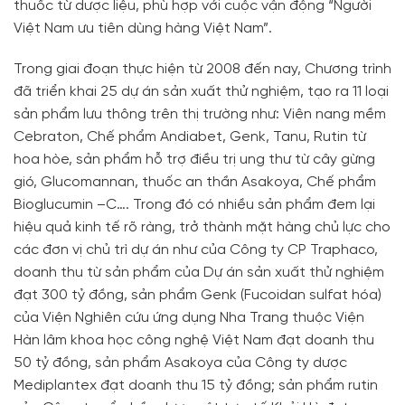
thuốc từ dược liệu, phù hợp với cuộc vận động “Người
Việt Nam ưu tiên dùng hàng Việt Nam”.
Trong giai đoạn thực hiện từ 2008 đến nay, Chương trình
đã triển khai 25 dự án sản xuất thử nghiệm, tạo ra 11 loại
sản phẩm lưu thông trên thị trường như: Viên nang mềm
Cebraton, Chế phẩm Andiabet, Genk, Tanu, Rutin từ
hoa hòe, sản phẩm hỗ trợ điều trị ung thư từ cây gừng
gió, Glucomannan, thuốc an thần Asakoya, Chế phẩm
Bioglucumin –C…. Trong đó có nhiều sản phẩm đem lại
hiệu quả kinh tế rõ ràng, trở thành mặt hàng chủ lực cho
các đơn vị chủ trì dự án như của Công ty CP Traphaco,
doanh thu từ sản phẩm của Dự án sản xuất thử nghiệm
đạt 300 tỷ đồng, sản phẩm Genk (Fucoidan sulfat hóa)
của Viện Nghiên cứu ứng dụng Nha Trang thuộc Viện
Hàn lâm khoa học công nghệ Việt Nam đạt doanh thu
50 tỷ đồng, sản phẩm Asakoya của Công ty dược
Mediplantex đạt doanh thu 15 tỷ đồng; sản phẩm rutin