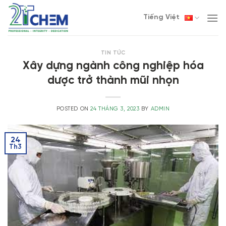
Skip
Tiếng Việt
to
content
TIN TỨC
Xây dựng ngành công nghiệp hóa
dược trở thành mũi nhọn
POSTED ON
24 THÁNG 3, 2023
BY
ADMIN
24
Th3