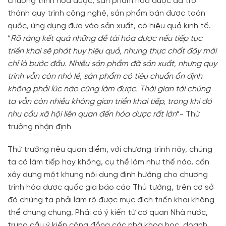
chương trình hóa dược, sản phẩm hóa dược đã trở
thành quy trình công nghệ, sản phẩm bán được toàn
quốc, ứng dụng đưa vào sản xuất, có hiệu quả kinh tế.
“
Rõ ràng kết quả những đề tài hóa dược nếu tiếp tục
triển khai sẽ phát huy hiệu quả, nhưng thực chất đây mới
chỉ là bước đầu. Nhiều sản phẩm đã sản xuất, nhưng quy
trình vẫn còn nhỏ lẻ, sản phẩm có tiêu chuẩn ổn định
không phải lúc nào cũng làm được. Thời gian tới chúng
ta vẫn còn nhiều không gian triển khai tiếp, trong khi đó
nhu cầu xã hội liên quan đến hóa dược rất lớn
”- Thứ
trưởng nhận định
Thứ trưởng nêu quan điểm, với chương trình này, chúng
ta có làm tiếp hay không, cụ thể làm như thế nào, cần
xây dựng một khung nội dung định hướng cho chương
trình hóa dược quốc gia báo cáo Thủ tướng, trên cơ sở
đó chúng ta phải làm rõ được mục đích triển khai không
thể chung chung. Phải có ý kiến từ cơ quan Nhà nước,
trưng cầu ý kiến cộng đồng các nhà khoa học, doanh