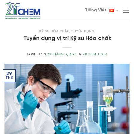
Skip
Tiếng Việt
to
content
KỸ SƯ HÓA CHẤT
,
TUYỂN DỤNG
Tuyển dụng vị trí Kỹ sư Hóa chất
POSTED ON
29 THÁNG 3, 2023
BY
2TCHEM_USER
29
Th3