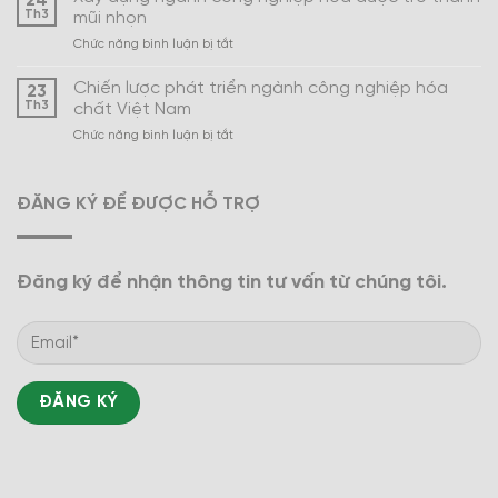
24
mỹ
Th3
mũi nhọn
phẩm
ở
Chức năng bình luận bị tắt
Việt
Xây
Nam
dựng
Chiến lược phát triển ngành công nghiệp hóa
23
ngành
Th3
chất Việt Nam
công
ở
Chức năng bình luận bị tắt
nghiệp
Chiến
hóa
lược
dược
phát
trở
ĐĂNG KÝ ĐỂ ĐƯỢC HỖ TRỢ
triển
thành
ngành
mũi
công
nhọn
nghiệp
Đăng ký để nhận thông tin tư vấn từ chúng tôi.
hóa
chất
Việt
Nam