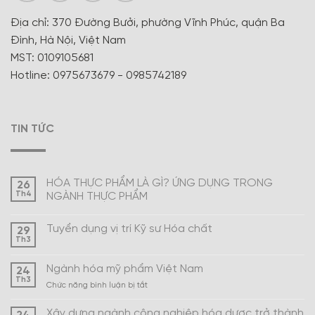
Địa chỉ: 370 Đường Bưởi, phường Vĩnh Phúc, quận Ba
Đình, Hà Nội, Việt Nam
MST: 0109105681
Hotline: 0975673679 - 0985742189
TIN TỨC
HÓA THỰC PHẨM LÀ GÌ? ỨNG DỤNG TRONG
26
Th4
NGÀNH THỰC PHẨM
Tuyển dụng vị trí Kỹ sư Hóa chất
29
Th3
Ngành hóa mỹ phẩm Việt Nam
24
Th3
ở
Chức năng bình luận bị tắt
Ngành
hóa
Xây dựng ngành công nghiệp hóa dược trở thành