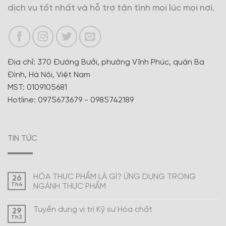
dịch vụ tốt nhất và hỗ trợ tận tình mọi lúc mọi nơi.
Địa chỉ: 370 Đường Bưởi, phường Vĩnh Phúc, quận Ba
Đình, Hà Nội, Việt Nam
MST: 0109105681
Hotline: 0975673679 - 0985742189
TIN TỨC
HÓA THỰC PHẨM LÀ GÌ? ỨNG DỤNG TRONG
26
Th4
NGÀNH THỰC PHẨM
Tuyển dụng vị trí Kỹ sư Hóa chất
29
Th3