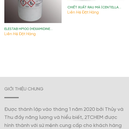
CHIẾT XUẤT RAU MÁ (CENTELLA
ASIATICA EXTRACT)
Liên Hệ Đặt Hàng
ELESTAB HP100 (HEXAMIDINE
DIISETHIONATE) )
Liên Hệ Đặt Hàng
GIỚI THIỆU CHUNG
Được thành lập vào tháng 1 năm 2020 bởi Thủy và
Thu đầy năng lượng và hiểu biết, 2TCHEM được
hình thành với sứ mệnh cung cấp cho khách hàng