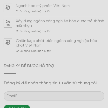
Ngành hóa mỹ phẩm Việt Nam
24
Th3
ở
Chức năng bình luận bị tắt
Ngành
hóa
Xây dựng ngành công nghiệp hóa dược trở thành
24
mỹ
Th3
mũi nhọn
phẩm
ở
Chức năng bình luận bị tắt
Việt
Xây
Nam
dựng
Chiến lược phát triển ngành công nghiệp hóa
23
ngành
Th3
chất Việt Nam
công
ở
Chức năng bình luận bị tắt
nghiệp
Chiến
hóa
lược
dược
phát
trở
ĐĂNG KÝ ĐỂ ĐƯỢC HỖ TRỢ
triển
thành
ngành
mũi
công
nhọn
nghiệp
Đăng ký để nhận thông tin tư vấn từ chúng tôi.
hóa
chất
Việt
Nam