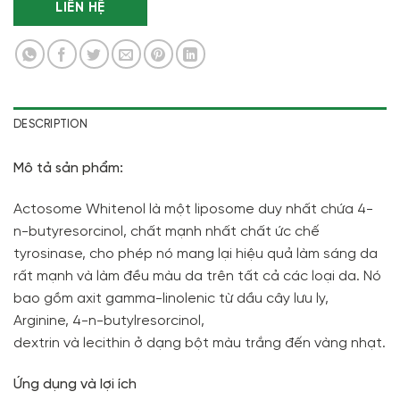
LIÊN HỆ
DESCRIPTION
Mô tả sản phẩm:
Actosome Whitenol là một liposome duy nhất chứa 4-
n-butyresorcinol, chất mạnh nhất chất ức chế
tyrosinase, cho phép nó mang lại hiệu quả làm sáng da
rất mạnh và làm đều màu da trên tất cả các loại da. Nó
bao gồm axit gamma-linolenic từ dầu cây lưu ly,
Arginine, 4-n-butylresorcinol,
dextrin và lecithin ở dạng bột màu trắng đến vàng nhạt.
Ứng dụng và lợi ích