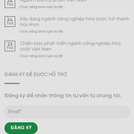
Ngành hóa mỹ phẩm Việt Nam
24
Th3
ở
Chức năng bình luận bị tắt
Ngành
hóa
Xây dựng ngành công nghiệp hóa dược trở thành
24
mỹ
Th3
mũi nhọn
phẩm
ở
Chức năng bình luận bị tắt
Việt
Xây
Nam
dựng
Chiến lược phát triển ngành công nghiệp hóa
23
ngành
Th3
chất Việt Nam
công
ở
Chức năng bình luận bị tắt
nghiệp
Chiến
hóa
lược
dược
phát
trở
ĐĂNG KÝ ĐỂ ĐƯỢC HỖ TRỢ
triển
thành
ngành
mũi
công
nhọn
nghiệp
Đăng ký để nhận thông tin tư vấn từ chúng tôi.
hóa
chất
Việt
Nam