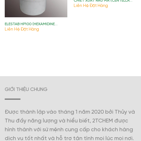
CHIẾT XUẤT RAU MÁ (CENTELLA
ASIATICA EXTRACT)
Liên Hệ Đặt Hàng
ELESTAB HP100 (HEXAMIDINE
DIISETHIONATE) )
Liên Hệ Đặt Hàng
GIỚI THIỆU CHUNG
Được thành lập vào tháng 1 năm 2020 bởi Thủy và
Thu đầy năng lượng và hiểu biết, 2TCHEM được
hình thành với sứ mệnh cung cấp cho khách hàng
dịch vụ tốt nhất và hỗ trợ tận tình mọi lúc mọi nơi.