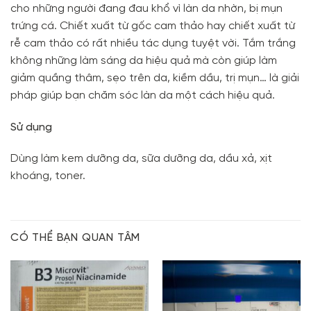
cho những người đang đau khổ vì làn da nhờn, bị mụn
trứng cá. Chiết xuất từ gốc cam thảo hay chiết xuất từ
rễ cam thảo có rất nhiều tác dụng tuyệt vời. Tắm trắng
không những làm sáng da hiệu quả mà còn giúp làm
giảm quầng thâm, sẹo trên da, kiềm dầu, trị mụn… là giải
pháp giúp bạn chăm sóc làn da một cách hiệu quả.
Sử dụng
Dùng làm kem dưỡng da, sữa dưỡng da, dầu xả, xịt
khoáng, toner.
CÓ THỂ BẠN QUAN TÂM