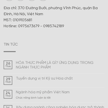
Địa chỉ: 370 Đường Bưởi, phường Vĩnh Phúc, quận Ba
Đình, Hà Nội, Việt Nam
MST: 0109105681
Hotline: 0975673679 - 0985742189
TIN TỨC
HÓA THỰC PHẨM LÀ GÌ? ỨNG DỤNG TRONG
26
Th4
NGÀNH THỰC PHẨM
Tuyển dụng vị trí Kỹ sư Hóa chất
29
Th3
Ngành hóa mỹ phẩm Việt Nam
24
Th3
ở
Chức năng bình luận bị tắt
Ngành
hóa
Xây dựng ngành công nghiệp hóa dược trở thành