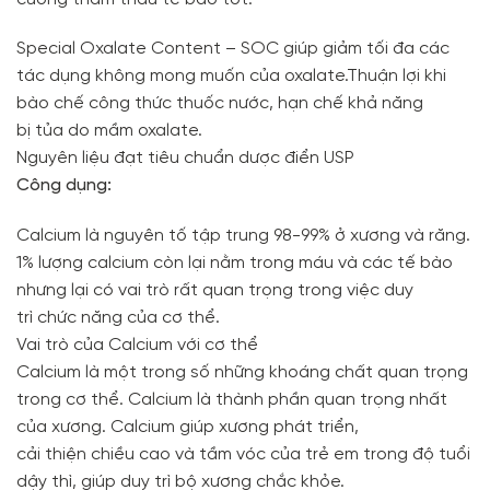
Special Oxalate Content – SOC giúp giảm tối đa các
tác dụng không mong muốn của oxalate.Thuận lợi khi
bào chế công thức thuốc nước, hạn chế khả năng
bị tủa do mầm oxalate.
Nguyên liệu đạt tiêu chuẩn dược điển USP
Công dụng:
Calcium là nguyên tố tập trung 98-99% ở xương và răng.
1% lượng calcium còn lại nằm trong máu và các tế bào
nhưng lại có vai trò rất quan trọng trong việc duy
trì chức năng của cơ thể.
Vai trò của Calcium với cơ thể
Calcium là một trong số những khoáng chất quan trọng
trong cơ thể. Calcium là thành phần quan trọng nhất
của xương. Calcium giúp xương phát triển,
cải thiện chiều cao và tầm vóc của trẻ em trong độ tuổi
dậy thì, giúp duy trì bộ xương chắc khỏe.