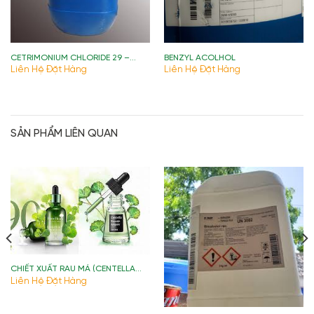
CETRIMONIUM CHLORIDE 29 –
BENZYL ACOLHOL
CTAC29
Liên Hệ Đặt Hàng
Liên Hệ Đặt Hàng
SẢN PHẨM LIÊN QUAN
CHIẾT XUẤT RAU MÁ (CENTELLA
ASIATICA EXTRACT)
Liên Hệ Đặt Hàng