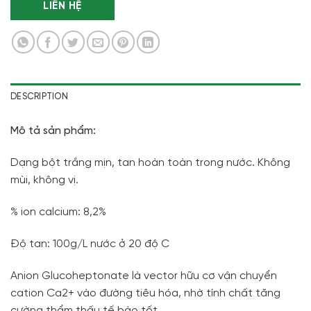
LIÊN HỆ
DESCRIPTION
Mô tả sản phẩm:
Dạng bột trắng mịn, tan hoàn toàn trong nước. Không
mùi, không vị.
% ion calcium: 8,2%
Độ tan: 100g/L nước ở 20 độ C
Anion Glucoheptonate là vector hữu cơ vận chuyển
cation Ca2+ vào đường tiêu hóa, nhờ tính chất tăng
cường thẩm thấu tế bào tốt.