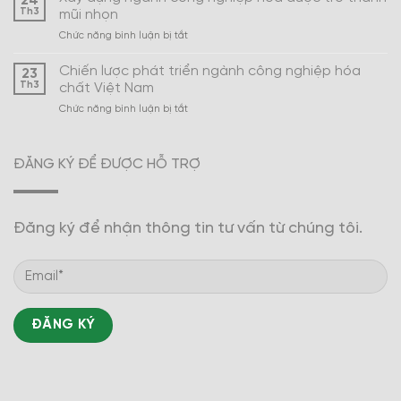
24
mỹ
Th3
mũi nhọn
phẩm
ở
Chức năng bình luận bị tắt
Việt
Xây
Nam
dựng
Chiến lược phát triển ngành công nghiệp hóa
23
ngành
Th3
chất Việt Nam
công
ở
Chức năng bình luận bị tắt
nghiệp
Chiến
hóa
lược
dược
phát
trở
ĐĂNG KÝ ĐỂ ĐƯỢC HỖ TRỢ
triển
thành
ngành
mũi
công
nhọn
nghiệp
Đăng ký để nhận thông tin tư vấn từ chúng tôi.
hóa
chất
Việt
Nam