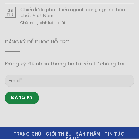
Xây
Nam
dựng
Chiến lược phát triển ngành công nghiệp hóa
23
ngành
Th3
chất Việt Nam
công
ở
Chức năng bình luận bị tắt
nghiệp
Chiến
hóa
lược
dược
phát
trở
ĐĂNG KÝ ĐỂ ĐƯỢC HỖ TRỢ
triển
thành
ngành
mũi
công
nhọn
nghiệp
Đăng ký để nhận thông tin tư vấn từ chúng tôi.
hóa
chất
Việt
Nam
TRANG CHỦ
GIỚI THIỆU
SẢN PHẨM
TIN TỨC