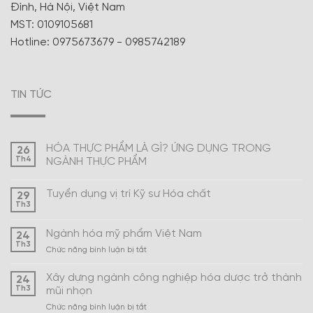
Đình, Hà Nội, Việt Nam
MST: 0109105681
Hotline: 0975673679 - 0985742189
TIN TỨC
HÓA THỰC PHẨM LÀ GÌ? ỨNG DỤNG TRONG
26
Th4
NGÀNH THỰC PHẨM
Tuyển dụng vị trí Kỹ sư Hóa chất
29
Th3
Ngành hóa mỹ phẩm Việt Nam
24
Th3
ở
Chức năng bình luận bị tắt
Ngành
hóa
Xây dựng ngành công nghiệp hóa dược trở thành
24
mỹ
Th3
mũi nhọn
phẩm
ở
Chức năng bình luận bị tắt
Việt