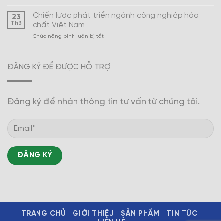
Xây
Nam
dựng
Chiến lược phát triển ngành công nghiệp hóa
23
ngành
Th3
chất Việt Nam
công
ở
Chức năng bình luận bị tắt
nghiệp
Chiến
hóa
lược
dược
phát
trở
ĐĂNG KÝ ĐỂ ĐƯỢC HỖ TRỢ
triển
thành
ngành
mũi
công
nhọn
nghiệp
Đăng ký để nhận thông tin tư vấn từ chúng tôi.
hóa
chất
Việt
Nam
TRANG CHỦ
GIỚI THIỆU
SẢN PHẨM
TIN TỨC