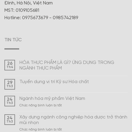
Đình, Hà Nội, Việt Nam
MST: 0109105681
Hotline: 0975673679 - 0985742189
TIN TỨC
HÓA THỰC PHẨM LÀ GÌ? ỨNG DỤNG TRONG
26
Th4
NGÀNH THỰC PHẨM
Tuyển dụng vị trí Kỹ sư Hóa chất
29
Th3
Ngành hóa mỹ phẩm Việt Nam
24
Th3
ở
Chức năng bình luận bị tắt
Ngành
hóa
Xây dựng ngành công nghiệp hóa dược trở thành
24
mỹ
Th3
mũi nhọn
phẩm
ở
Chức năng bình luận bị tắt
Việt