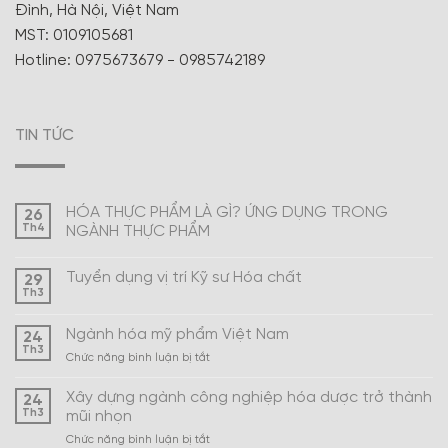
Đình, Hà Nội, Việt Nam
MST: 0109105681
Hotline: 0975673679 - 0985742189
TIN TỨC
HÓA THỰC PHẨM LÀ GÌ? ỨNG DỤNG TRONG
26
Th4
NGÀNH THỰC PHẨM
Tuyển dụng vị trí Kỹ sư Hóa chất
29
Th3
Ngành hóa mỹ phẩm Việt Nam
24
Th3
ở
Chức năng bình luận bị tắt
Ngành
hóa
Xây dựng ngành công nghiệp hóa dược trở thành
24
mỹ
Th3
mũi nhọn
phẩm
ở
Chức năng bình luận bị tắt
Việt