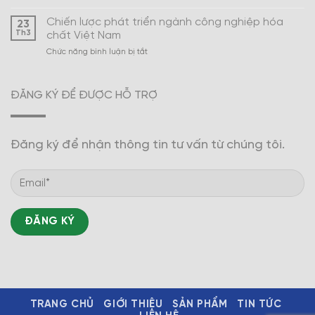
Xây
Nam
dựng
Chiến lược phát triển ngành công nghiệp hóa
23
ngành
Th3
chất Việt Nam
công
ở
Chức năng bình luận bị tắt
nghiệp
Chiến
hóa
lược
dược
phát
trở
ĐĂNG KÝ ĐỂ ĐƯỢC HỖ TRỢ
triển
thành
ngành
mũi
công
nhọn
nghiệp
Đăng ký để nhận thông tin tư vấn từ chúng tôi.
hóa
chất
Việt
Nam
TRANG CHỦ
GIỚI THIỆU
SẢN PHẨM
TIN TỨC