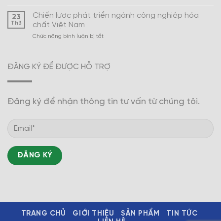
Xây
Nam
dựng
Chiến lược phát triển ngành công nghiệp hóa
23
ngành
Th3
chất Việt Nam
công
ở
Chức năng bình luận bị tắt
nghiệp
Chiến
hóa
lược
dược
phát
trở
ĐĂNG KÝ ĐỂ ĐƯỢC HỖ TRỢ
triển
thành
ngành
mũi
công
nhọn
nghiệp
Đăng ký để nhận thông tin tư vấn từ chúng tôi.
hóa
chất
Việt
Nam
TRANG CHỦ
GIỚI THIỆU
SẢN PHẨM
TIN TỨC