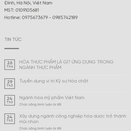
Đình, Hà Nội, Việt Nam
MST: 0109105681
Hotline: 0975673679 - 0985742189
TIN TỨC
HÓA THỰC PHẨM LÀ GÌ? ỨNG DỤNG TRONG
26
Th4
NGÀNH THỰC PHẨM
Tuyển dụng vị trí Kỹ sư Hóa chất
29
Th3
Ngành hóa mỹ phẩm Việt Nam
24
Th3
ở
Chức năng bình luận bị tắt
Ngành
hóa
Xây dựng ngành công nghiệp hóa dược trở thành
24
mỹ
Th3
mũi nhọn
phẩm
ở
Chức năng bình luận bị tắt
Việt