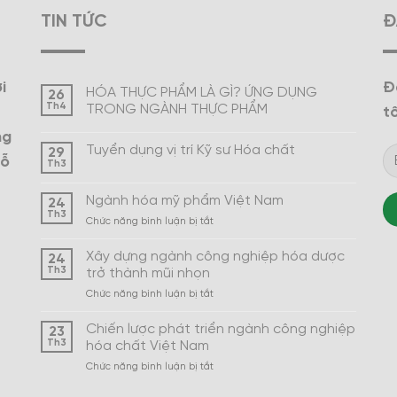
TIN TỨC
Đ
i
Đ
HÓA THỰC PHẨM LÀ GÌ? ỨNG DỤNG
26
Th4
TRONG NGÀNH THỰC PHẨM
tô
ng
Tuyển dụng vị trí Kỹ sư Hóa chất
29
hỗ
Th3
Ngành hóa mỹ phẩm Việt Nam
24
Th3
ở
Chức năng bình luận bị tắt
Ngành
hóa
Xây dựng ngành công nghiệp hóa dược
24
mỹ
Th3
trở thành mũi nhọn
phẩm
ở
Chức năng bình luận bị tắt
Việt
Xây
Nam
dựng
Chiến lược phát triển ngành công nghiệp
23
ngành
Th3
hóa chất Việt Nam
công
ở
Chức năng bình luận bị tắt
nghiệp
Chiến
hóa
lược