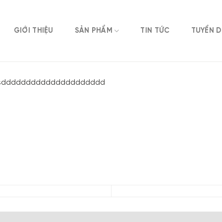
GIỚI THIỆU
SẢN PHẨM
TIN TỨC
TUYỂN 
sddddddddddddddddddddd