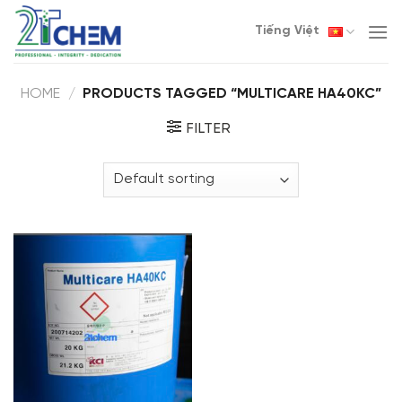
Skip
Tiếng Việt
to
content
HOME
/
PRODUCTS TAGGED “MULTICARE HA40KC”
FILTER