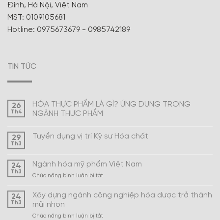
Đình, Hà Nội, Việt Nam
MST: 0109105681
Hotline: 0975673679 - 0985742189
TIN TỨC
HÓA THỰC PHẨM LÀ GÌ? ỨNG DỤNG TRONG
26
Th4
NGÀNH THỰC PHẨM
Tuyển dụng vị trí Kỹ sư Hóa chất
29
Th3
Ngành hóa mỹ phẩm Việt Nam
24
Th3
ở
Chức năng bình luận bị tắt
Ngành
hóa
Xây dựng ngành công nghiệp hóa dược trở thành
24
mỹ
Th3
mũi nhọn
phẩm
ở
Chức năng bình luận bị tắt
Việt