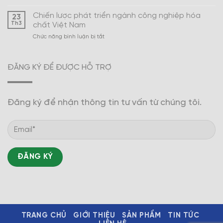
Xây
Nam
dựng
Chiến lược phát triển ngành công nghiệp hóa
23
ngành
Th3
chất Việt Nam
công
ở
Chức năng bình luận bị tắt
nghiệp
Chiến
hóa
lược
dược
phát
trở
ĐĂNG KÝ ĐỂ ĐƯỢC HỖ TRỢ
triển
thành
ngành
mũi
công
nhọn
nghiệp
Đăng ký để nhận thông tin tư vấn từ chúng tôi.
hóa
chất
Việt
Nam
TRANG CHỦ
GIỚI THIỆU
SẢN PHẨM
TIN TỨC