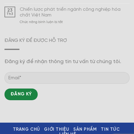
Xây
Nam
dựng
Chiến lược phát triển ngành công nghiệp hóa
23
ngành
Th3
chất Việt Nam
công
ở
Chức năng bình luận bị tắt
nghiệp
Chiến
hóa
lược
dược
phát
trở
ĐĂNG KÝ ĐỂ ĐƯỢC HỖ TRỢ
triển
thành
ngành
mũi
công
nhọn
nghiệp
Đăng ký để nhận thông tin tư vấn từ chúng tôi.
hóa
chất
Việt
Nam
TRANG CHỦ
GIỚI THIỆU
SẢN PHẨM
TIN TỨC