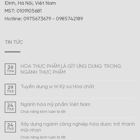
Đình, Hà Nội, Việt Nam
MST: 0109105681
Hotline: 0975673679 - 0985742189
TIN TỨC
HÓA THỰC PHẨM LÀ GÌ? ỨNG DỤNG TRONG
26
Th4
NGÀNH THỰC PHẨM
Tuyển dụng vị trí Kỹ sư Hóa chất
29
Th3
Ngành hóa mỹ phẩm Việt Nam
24
Th3
ở
Chức năng bình luận bị tắt
Ngành
hóa
Xây dựng ngành công nghiệp hóa dược trở thành
24
mỹ
Th3
mũi nhọn
phẩm
ở
Chức năng bình luận bị tắt
Việt