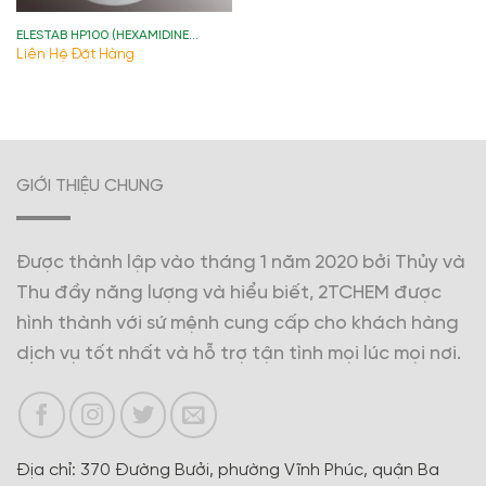
ELESTAB HP100 (HEXAMIDINE
DIISETHIONATE) )
Liên Hệ Đặt Hàng
GIỚI THIỆU CHUNG
Được thành lập vào tháng 1 năm 2020 bởi Thủy và
Thu đầy năng lượng và hiểu biết, 2TCHEM được
hình thành với sứ mệnh cung cấp cho khách hàng
dịch vụ tốt nhất và hỗ trợ tận tình mọi lúc mọi nơi.
Địa chỉ: 370 Đường Bưởi, phường Vĩnh Phúc, quận Ba