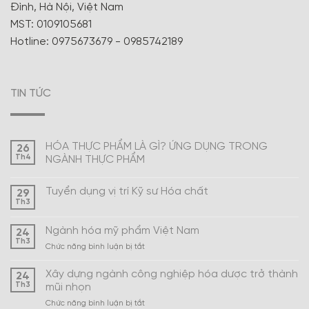
Đình, Hà Nội, Việt Nam
MST: 0109105681
Hotline: 0975673679 - 0985742189
TIN TỨC
HÓA THỰC PHẨM LÀ GÌ? ỨNG DỤNG TRONG
26
Th4
NGÀNH THỰC PHẨM
Tuyển dụng vị trí Kỹ sư Hóa chất
29
Th3
Ngành hóa mỹ phẩm Việt Nam
24
Th3
ở
Chức năng bình luận bị tắt
Ngành
hóa
Xây dựng ngành công nghiệp hóa dược trở thành
24
mỹ
Th3
mũi nhọn
phẩm
ở
Chức năng bình luận bị tắt
Việt