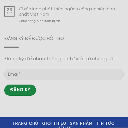
Xây
Nam
dựng
Chiến lược phát triển ngành công nghiệp hóa
23
ngành
Th3
chất Việt Nam
công
ở
Chức năng bình luận bị tắt
nghiệp
Chiến
hóa
lược
dược
phát
trở
ĐĂNG KÝ ĐỂ ĐƯỢC HỖ TRỢ
triển
thành
ngành
mũi
công
nhọn
nghiệp
Đăng ký để nhận thông tin tư vấn từ chúng tôi.
hóa
chất
Việt
Nam
TRANG CHỦ
GIỚI THIỆU
SẢN PHẨM
TIN TỨC