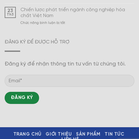
Xây
Nam
dựng
Chiến lược phát triển ngành công nghiệp hóa
23
ngành
Th3
chất Việt Nam
công
ở
Chức năng bình luận bị tắt
nghiệp
Chiến
hóa
lược
dược
phát
trở
ĐĂNG KÝ ĐỂ ĐƯỢC HỖ TRỢ
triển
thành
ngành
mũi
công
nhọn
nghiệp
Đăng ký để nhận thông tin tư vấn từ chúng tôi.
hóa
chất
Việt
Nam
TRANG CHỦ
GIỚI THIỆU
SẢN PHẨM
TIN TỨC