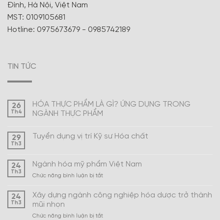
Đình, Hà Nội, Việt Nam
MST: 0109105681
Hotline: 0975673679 - 0985742189
TIN TỨC
HÓA THỰC PHẨM LÀ GÌ? ỨNG DỤNG TRONG
26
Th4
NGÀNH THỰC PHẨM
Tuyển dụng vị trí Kỹ sư Hóa chất
29
Th3
Ngành hóa mỹ phẩm Việt Nam
24
Th3
ở
Chức năng bình luận bị tắt
Ngành
hóa
Xây dựng ngành công nghiệp hóa dược trở thành
24
mỹ
Th3
mũi nhọn
phẩm
ở
Chức năng bình luận bị tắt
Việt