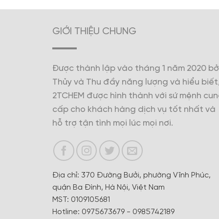
GIỚI THIỆU CHUNG
Được thành lập vào tháng 1 năm 2020 bở
Thủy và Thu đầy năng lượng và hiểu biết
2TCHEM được hình thành với sứ mệnh cu
cấp cho khách hàng dịch vụ tốt nhất và
hỗ trợ tận tình mọi lúc mọi nơi.
Địa chỉ: 370 Đường Bưởi, phường Vĩnh Phúc,
quận Ba Đình, Hà Nội, Việt Nam
MST: 0109105681
Hotline: 0975673679 - 0985742189