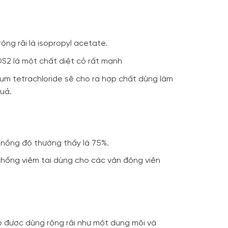
ng rãi là isopropyl acetate.
S2 là một chất diệt cỏ rất mạnh
nium tetrachloride sẽ cho ra hợp chất dùng làm
uả.
i nồng độ thường thấy là 75%.
 chống viêm tai dùng cho các vận động viên
nó được dùng rộng rãi như một dung môi và