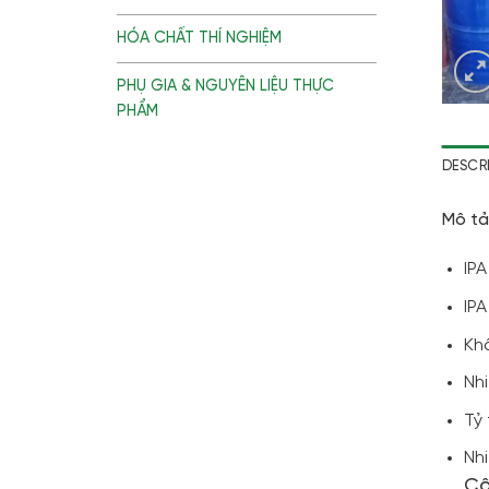
HÓA CHẤT THÍ NGHIỆM
PHỤ GIA & NGUYÊN LIỆU THỰC
PHẨM
DESCR
Mô tả
IPA
IPA
Khố
Nhi
Tỷ 
Nhi
Cô