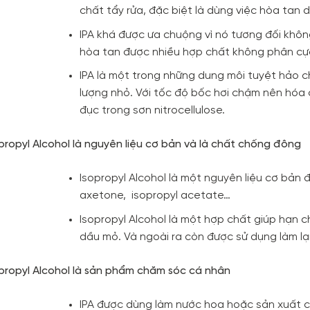
chất tẩy rửa, đặc biệt là dùng việc hòa tan 
IPA khá được ưa chuộng vì nó tương đối khôn
hòa tan được nhiều hợp chất không phân cự
IPA là một trong những dung môi tuyệt hảo c
lượng nhỏ. Với tốc độ bốc hơi chậm nên hóa
đục trong sơn nitrocellulose.
propyl Alcohol là nguyên liệu cơ bản và là chất chống đông
Isopropyl Alcohol là một nguyên liệu cơ bản 
axetone, isopropyl acetate…
Isopropyl Alcohol là một hợp chất giúp hạn
dầu mỏ. Và ngoài ra còn được sử dụng làm lạ
opropyl Alcohol là sản phẩm chăm sóc cá nhân
IPA được dùng làm nước hoa hoặc sản xuất c