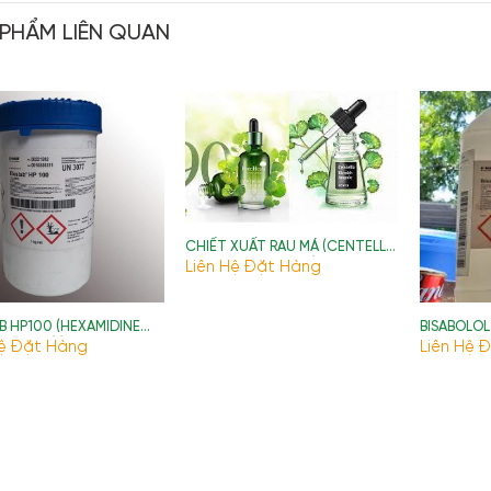
 PHẨM LIÊN QUAN
CHIẾT XUẤT RAU MÁ (CENTELLA
ASIATICA EXTRACT)
Liên Hệ Đặt Hàng
B HP100 (HEXAMIDINE
BISABOLOL
HIONATE) )
Hệ Đặt Hàng
Liên Hệ 