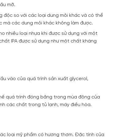
dầu mỡ.
g độc so với các loại dung môi khác và có thể
c mà các dung môi khác không làm được.
ho nhiều loại nhựa khi được sử dụng với một
 chất IPA được sử dụng như một chất kháng
đầu vào của quá trình sản xuất glycerol,
 chế quá trình đóng băng trong mùa đông của
nh các chất trong tủ lạnh, máy điều hòa.
ác loại mỹ phẩm có hương thơm. Đặc tính của