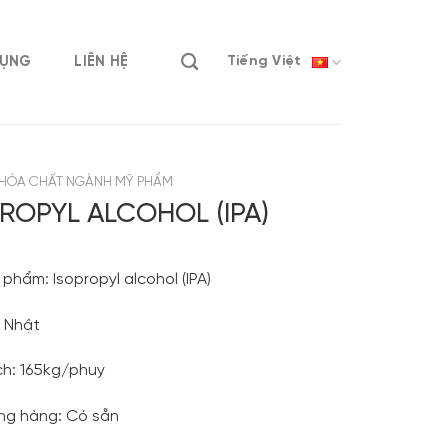
DỤNG
LIÊN HỆ
Tiếng Việt
HÓA CHẤT NGÀNH MỸ PHẨM
ROPYL ALCOHOL (IPA)
phẩm: Isopropyl alcohol (IPA)
: Nhật
h: 165kg/phuy
ạng hàng: Có sẵn