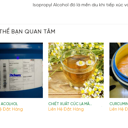
Isopropyl Alcohol đó là mền dịu khi tiếp xúc v
THỂ BẠN QUAN TÂM
L ACOLHOL
CHIẾT XUẤT CÚC LA MÃ
CURCUMIN
(HERBEX CHAMOMILE EXTRACT)
Hệ Đặt Hàng
Liên Hệ Đặt Hàng
Liên Hệ 