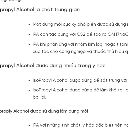
opropyl Alcohol là chất trung gian
Một dung môi cực kỳ phổ biến được sử dụng rộ
IPA còn tác dụng với CS2 để tạo ra C4H7NaO
IPA khi phản ứng với nhôm kim loại hoặc tita
xúc tác cho công nghiệp và thuốc thử hiệu q
opropyl Alcohol được dùng nhiều trong y học
IsoPropyl Alcohol được dùng để sát trùng vớ
IsoPropyl Alcohol được dùng để làm khô tai,
bơi lội.
oproply Alcohol được sử dụng làm dung môi
IPA với những tính chất lý hóa đặc biệt nên 