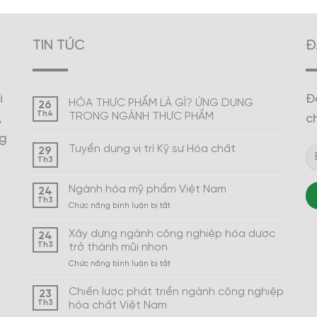
TIN TỨC
Đ
i
Đ
HÓA THỰC PHẨM LÀ GÌ? ỨNG DỤNG
26
Th4
TRONG NGÀNH THỰC PHẨM
,
c
ng
Tuyển dụng vị trí Kỹ sư Hóa chất
29
Th3
Ngành hóa mỹ phẩm Việt Nam
24
Th3
ở
Chức năng bình luận bị tắt
Ngành
hóa
Xây dựng ngành công nghiệp hóa dược
24
mỹ
Th3
trở thành mũi nhọn
phẩm
ở
Chức năng bình luận bị tắt
Việt
Xây
Nam
dựng
Chiến lược phát triển ngành công nghiệp
23
ngành
Th3
hóa chất Việt Nam
công