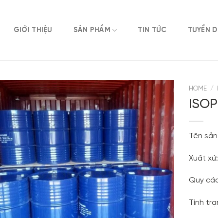
GIỚI THIỆU
SẢN PHẨM
TIN TỨC
TUYỂN 
HOME
/
ISOP
Tên sản 
Xuất xứ
Quy các
Tình tr