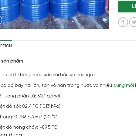
L
IPTION
 sản phẩm
 là chất không màu với mùi hắc và hơi ngọt.
 có độ bay hơi lớn, tan vô hạn trong nước và nhiều
dung môi
i lượng phân tử: 60.1 g/mol.
ệt độ sôi: 82.4 °C (1013 hPa).
trọng: 0.786 g/cm3 (20 °C).
ệt độ nóng chảy: -89.5 °C.
ng dụng