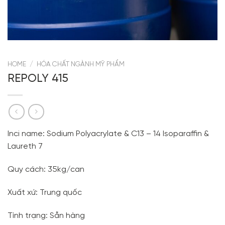
HOME
/
HÓA CHẤT NGÀNH MỸ PHẨM
REPOLY 415
Inci name: Sodium Polyacrylate & C13 – 14 Isoparaffin &
Laureth 7
Quy cách: 35kg/can
Xuất xứ: Trung quốc
Tình trạng: Sẵn hàng