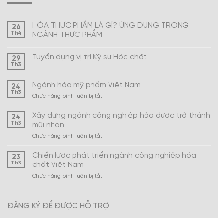
HÓA THỰC PHẨM LÀ GÌ? ỨNG DỤNG TRONG
26
Th4
NGÀNH THỰC PHẨM
Tuyển dụng vị trí Kỹ sư Hóa chất
29
Th3
Ngành hóa mỹ phẩm Việt Nam
24
Th3
ở
Chức năng bình luận bị tắt
Ngành
hóa
Xây dựng ngành công nghiệp hóa dược trở thành
24
mỹ
Th3
mũi nhọn
phẩm
ở
Chức năng bình luận bị tắt
Việt
Xây
Nam
dựng
Chiến lược phát triển ngành công nghiệp hóa
23
ngành
Th3
chất Việt Nam
công
ở
Chức năng bình luận bị tắt
nghiệp
Chiến
hóa
lược
dược
phát
trở
ĐĂNG KÝ ĐỂ ĐƯỢC HỖ TRỢ
triển
thành
ngành