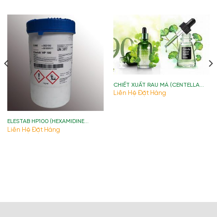
CHIẾT XUẤT RAU MÁ (CENTELLA
ASIATICA EXTRACT)
Liên Hệ Đặt Hàng
ELESTAB HP100 (HEXAMIDINE
DIISETHIONATE) )
Liên Hệ Đặt Hàng